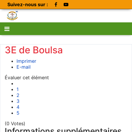
Suivez-nous sur :
3E de Boulsa
Imprimer
E-mail
Évaluer cet élément
1
2
3
4
5
(0 Votes)
Informations supplémentaires