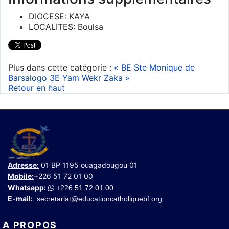
DIOCESE:
KAYA
LOCALITES:
Boulsa
Plus dans cette catégorie :
« BE Ste Monique de
Barsalogo
3E Yam Wekr Zaka »
Retour en haut
Adresse:
01 BP 1195 ouagadougou 01
Mobile:
+226 51 72 01 00
Whatsapp
:
+226 51 72 01 00
.
E-mail:
secretariat@educationcatholiquebf.org
.
A PROPOS