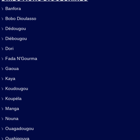
Banfora
Bobo Dioulasso
Dédougou
Diébougou
Dori
Fada N'Gourma
Gaoua
Kaya
Koudougou
Koupéla
Manga
Nouna
Ouagadougou
Ouahigouya