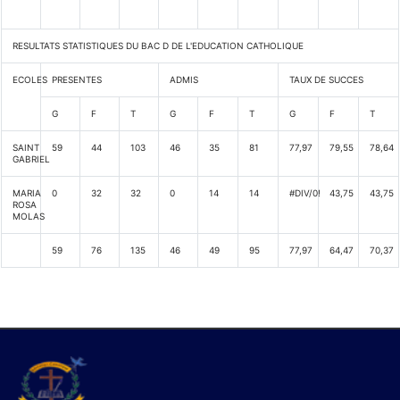
RESULTATS STATISTIQUES DU BAC D DE L'EDUCATION CATHOLIQUE
ECOLES
PRESENTES
ADMIS
TAUX DE SUCCES
G
F
T
G
F
T
G
F
T
SAINT
59
44
103
46
35
81
77,97
79,55
78,64
GABRIEL
MARIA
0
32
32
0
14
14
#DIV/0!
43,75
43,75
ROSA
MOLAS
59
76
135
46
49
95
77,97
64,47
70,37