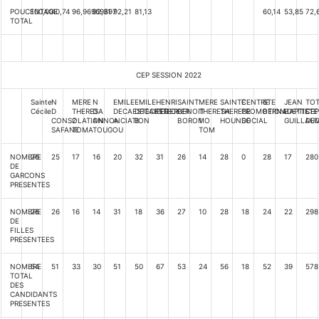
POUCENTAGE
100,00
40,74
96,96969697
92,31
92,21
81,13
60,14
53,85
72,
TOTAL
CEP SESSION 2022
Sainte
N
MERE
N
EMILE
EMILE
HENRI
SAINT
MERE
SAINTE
CENTRE
STE
JEAN
TO
Cécile
D
THERESA
D
DECAESTECKER
DECAESTECKER
FEDER
BENOIT
THERESA
THERESE
PROMOTION
BERNADETTE
BAPTISTE
CEP
CONSOLATION
2
ANNONCIATION
A
B
BOROMO
1
HOUNDE
SOCIAL
GUILLAU
DE
SAFANE
TOMA
TOUGOU
TOM
NOMBRE
26
25
17
16
20
32
31
26
14
28
0
28
17
280
DE
GARCONS
PRESENTES
NOMBRE
28
26
16
14
31
18
36
27
10
28
18
24
22
298
DE
FILLES
PRESENTEES
NOMBRE
54
51
33
30
51
50
67
53
24
56
18
52
39
578
TOTAL
DES
CANDIDANTS
PRESENTES