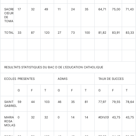
SACRE
17
32
49
11
24
35
64,71
75,00
71,43
CŒUR
DE
TOMA
TOTAL
33
87
120
27
73
100
81,82
83,91
83,33
RESULTATS STATISTIQUES DU BAC D DE L'EDUCATION CATHOLIQUE
ECOLES
PRESENTES
ADMIS
TAUX DE SUCCES
G
F
T
G
F
T
G
F
T
SAINT
59
44
103
46
35
81
77,97
79,55
78,64
GABRIEL
MARIA
0
32
32
0
14
14
#DIV/0!
43,75
43,75
ROSA
MOLAS