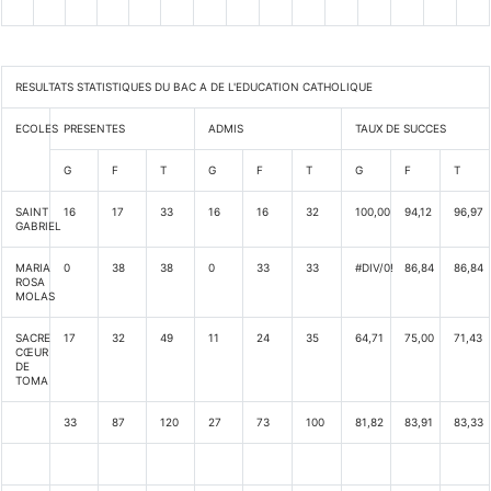
RESULTATS STATISTIQUES DU BAC A DE L'EDUCATION CATHOLIQUE
ECOLES
PRESENTES
ADMIS
TAUX DE SUCCES
G
F
T
G
F
T
G
F
T
SAINT
16
17
33
16
16
32
100,00
94,12
96,97
GABRIEL
MARIA
0
38
38
0
33
33
#DIV/0!
86,84
86,84
ROSA
MOLAS
SACRE
17
32
49
11
24
35
64,71
75,00
71,43
CŒUR
DE
TOMA
33
87
120
27
73
100
81,82
83,91
83,33