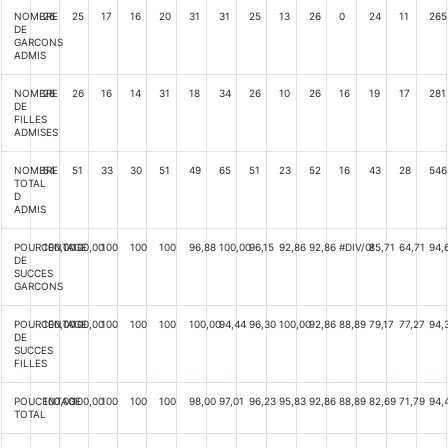
NOMBRE
26
25
17
16
20
31
31
25
13
26
0
24
11
265
DE
GARCONS
ADMIS
NOMBRE
28
26
16
14
31
18
34
26
10
26
16
19
17
281
DE
FILLES
ADMISES
NOMBRE
54
51
33
30
51
49
65
51
23
52
16
43
28
546
TOTAL
D
ADMIS
POURCENTAGE
100,00
100,00
100
100
100
96,88
100,00
96,15
92,86
92,86
#DIV/0!
85,71
64,71
94,
DE
SUCCES
GARCONS
POURCENTAGE
100,00
100,00
100
100
100
100,00
94,44
96,30
100,00
92,86
88,89
79,17
77,27
94,
DE
SUCCES
FILLES
POUCENTAGE
100,00
100,00
100
100
100
98,00
97,01
96,23
95,83
92,86
88,89
82,69
71,79
94,
TOTAL