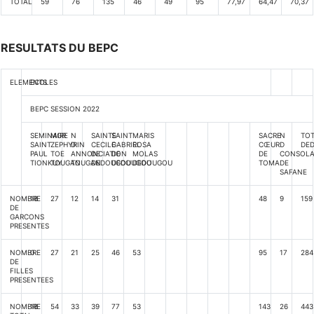
TOTAL
59
76
135
46
49
95
77,97
64,47
70,37
RESULTATS DU BEPC
ELEMENTS
ECOLES
BEPC SESSION 2022
SEMINAIRE
MGR
N
SAINTE
SAINT
MARIS
SACRE
N
TO
SAINT
ZEPHYRIN
D
CECILE
GABRIEL
ROSA
CŒUR
D
DE
PAUL
TOE
ANNONCIATION
DE
DE
MOLAS
DE
CONSOLA
TIONKUY
TOUGAN
TOUGAN
DEDOUGOU
DEDOUGOU
DEDOUGOU
TOMA
DE
SAFANE
NOMBRE
18
27
12
14
31
48
9
159
DE
GARCONS
PRESENTES
NOMBRE
0
27
21
25
46
53
95
17
284
DE
FILLES
PRESENTEES
NOMBRE
18
54
33
39
77
53
143
26
443