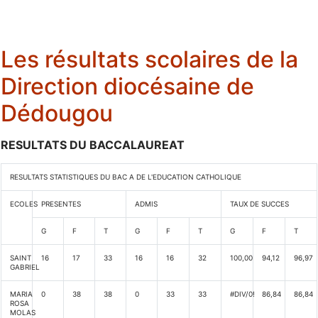
Les résultats scolaires de la
Direction diocésaine de
Dédougou
RESULTATS DU BACCALAUREAT
RESULTATS STATISTIQUES DU BAC A DE L'EDUCATION CATHOLIQUE
ECOLES
PRESENTES
ADMIS
TAUX DE SUCCES
G
F
T
G
F
T
G
F
T
SAINT
16
17
33
16
16
32
100,00
94,12
96,97
GABRIEL
MARIA
0
38
38
0
33
33
#DIV/0!
86,84
86,84
ROSA
MOLAS