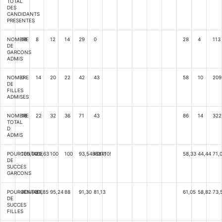
TOTAL
DES
CANDIDANTS
PRESENTES
NOMBRE
18
8
12
14
29
0
28
4
113
DE
GARCONS
ADMIS
NOMBRE
0
14
20
22
42
43
58
10
209
DE
FILLES
ADMISES
NOMBRE
18
22
32
36
71
43
86
14
322
TOTAL
D
ADMIS
POURCENTAGE
100,00
29,63
100
100
93,5483871
#DIV/0!
58,33
44,44
71,
DE
SUCCES
GARCONS
POURCENTAGE
#DIV/0!
51,85
95,24
88
91,30
81,13
61,05
58,82
73,
DE
SUCCES
FILLES