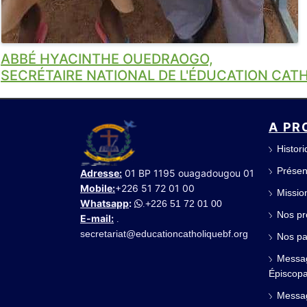
ABBÉ HYACINTHE OUEDRAOGO,
SECRÉTAIRE NATIONAL DE L'ÉDUCATION CAT
A PR
Histor
Présen
Adresse:
01 BP 1195 ouagadougou 01
Mobile:
+226 51 72 01 00
Mission
Whatsapp
:
+226 51 72 01 00
.
Nos pr
E-mail:
.
secretariat@educationcatholiquebf.org
Nos pa
Messag
Épiscopa
Messag