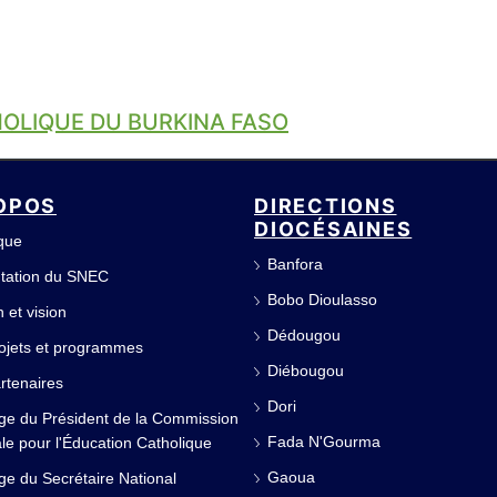
HOLIQUE DU BURKINA FASO
OPOS
DIRECTIONS
DIOCÉSAINES
ique
Banfora
tation du SNEC
Bobo Dioulasso
 et vision
Dédougou
ojets et programmes
Diébougou
rtenaires
Dori
e du Président de la Commission
Fada N'Gourma
le pour l'Éducation Catholique
Gaoua
e du Secrétaire National