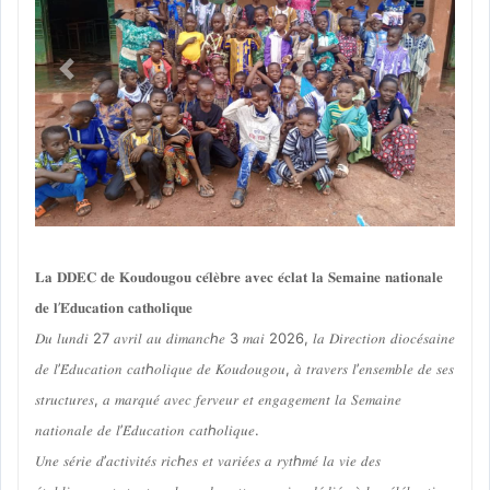
Previous
Next
𝐋𝐚 𝐃𝐃𝐄𝐂 𝐝𝐞 𝐊𝐨𝐮𝐝𝐨𝐮𝐠𝐨𝐮 𝐜𝐞́𝐥𝐞̀𝐛𝐫𝐞 𝐚𝐯𝐞𝐜 𝐞́𝐜𝐥𝐚𝐭 𝐥𝐚 𝐒𝐞𝐦𝐚𝐢𝐧𝐞 𝐧𝐚𝐭𝐢𝐨𝐧𝐚𝐥𝐞
𝐝𝐞 𝐥’𝐄́𝐝𝐮𝐜𝐚𝐭𝐢𝐨𝐧 𝐜𝐚𝐭𝐡𝐨𝐥𝐢𝐪𝐮𝐞
𝐷𝑢 𝑙𝑢𝑛𝑑𝑖 27 𝑎𝑣𝑟𝑖𝑙 𝑎𝑢 𝑑𝑖𝑚𝑎𝑛𝑐ℎ𝑒 3 𝑚𝑎𝑖 2026, 𝑙𝑎 𝐷𝑖𝑟𝑒𝑐𝑡𝑖𝑜𝑛 𝑑𝑖𝑜𝑐𝑒́𝑠𝑎𝑖𝑛𝑒
𝑑𝑒 𝑙’𝐸́𝑑𝑢𝑐𝑎𝑡𝑖𝑜𝑛 𝑐𝑎𝑡ℎ𝑜𝑙𝑖𝑞𝑢𝑒 𝑑𝑒 𝐾𝑜𝑢𝑑𝑜𝑢𝑔𝑜𝑢, 𝑎̀ 𝑡𝑟𝑎𝑣𝑒𝑟𝑠 𝑙’𝑒𝑛𝑠𝑒𝑚𝑏𝑙𝑒 𝑑𝑒 𝑠𝑒𝑠
𝑠𝑡𝑟𝑢𝑐𝑡𝑢𝑟𝑒𝑠, 𝑎 𝑚𝑎𝑟𝑞𝑢𝑒́ 𝑎𝑣𝑒𝑐 𝑓𝑒𝑟𝑣𝑒𝑢𝑟 𝑒𝑡 𝑒𝑛𝑔𝑎𝑔𝑒𝑚𝑒𝑛𝑡 𝑙𝑎 𝑆𝑒𝑚𝑎𝑖𝑛𝑒
𝑛𝑎𝑡𝑖𝑜𝑛𝑎𝑙𝑒 𝑑𝑒 𝑙’𝐸́𝑑𝑢𝑐𝑎𝑡𝑖𝑜𝑛 𝑐𝑎𝑡ℎ𝑜𝑙𝑖𝑞𝑢𝑒.
𝑈𝑛𝑒 𝑠𝑒́𝑟𝑖𝑒 𝑑’𝑎𝑐𝑡𝑖𝑣𝑖𝑡𝑒́𝑠 𝑟𝑖𝑐ℎ𝑒𝑠 𝑒𝑡 𝑣𝑎𝑟𝑖𝑒́𝑒𝑠 𝑎 𝑟𝑦𝑡ℎ𝑚𝑒́ 𝑙𝑎 𝑣𝑖𝑒 𝑑𝑒𝑠