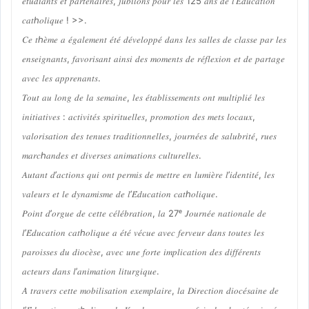
𝑒́𝑡𝑢𝑑𝑖𝑎𝑛𝑡𝑠 𝑒𝑡 𝑝𝑎𝑟𝑡𝑒𝑛𝑎𝑖𝑟𝑒𝑠, 𝑗𝑢𝑏𝑖𝑙𝑜𝑛𝑠 𝑝𝑜𝑢𝑟 𝑙𝑒𝑠 125 𝑎𝑛𝑠 𝑑𝑒 𝑙’𝐸́𝑑𝑢𝑐𝑎𝑡𝑖𝑜𝑛
𝑐𝑎𝑡ℎ𝑜𝑙𝑖𝑞𝑢𝑒 ! >>.
𝐶𝑒 𝑡ℎ𝑒̀𝑚𝑒 𝑎 𝑒́𝑔𝑎𝑙𝑒𝑚𝑒𝑛𝑡 𝑒́𝑡𝑒́ 𝑑𝑒́𝑣𝑒𝑙𝑜𝑝𝑝𝑒́ 𝑑𝑎𝑛𝑠 𝑙𝑒𝑠 𝑠𝑎𝑙𝑙𝑒𝑠 𝑑𝑒 𝑐𝑙𝑎𝑠𝑠𝑒 𝑝𝑎𝑟 𝑙𝑒𝑠
𝑒𝑛𝑠𝑒𝑖𝑔𝑛𝑎𝑛𝑡𝑠, 𝑓𝑎𝑣𝑜𝑟𝑖𝑠𝑎𝑛𝑡 𝑎𝑖𝑛𝑠𝑖 𝑑𝑒𝑠 𝑚𝑜𝑚𝑒𝑛𝑡𝑠 𝑑𝑒 𝑟𝑒́𝑓𝑙𝑒𝑥𝑖𝑜𝑛 𝑒𝑡 𝑑𝑒 𝑝𝑎𝑟𝑡𝑎𝑔𝑒
𝑎𝑣𝑒𝑐 𝑙𝑒𝑠 𝑎𝑝𝑝𝑟𝑒𝑛𝑎𝑛𝑡𝑠.
𝑇𝑜𝑢𝑡 𝑎𝑢 𝑙𝑜𝑛𝑔 𝑑𝑒 𝑙𝑎 𝑠𝑒𝑚𝑎𝑖𝑛𝑒, 𝑙𝑒𝑠 𝑒́𝑡𝑎𝑏𝑙𝑖𝑠𝑠𝑒𝑚𝑒𝑛𝑡𝑠 𝑜𝑛𝑡 𝑚𝑢𝑙𝑡𝑖𝑝𝑙𝑖𝑒́ 𝑙𝑒𝑠
𝑖𝑛𝑖𝑡𝑖𝑎𝑡𝑖𝑣𝑒𝑠 : 𝑎𝑐𝑡𝑖𝑣𝑖𝑡𝑒́𝑠 𝑠𝑝𝑖𝑟𝑖𝑡𝑢𝑒𝑙𝑙𝑒𝑠, 𝑝𝑟𝑜𝑚𝑜𝑡𝑖𝑜𝑛 𝑑𝑒𝑠 𝑚𝑒𝑡𝑠 𝑙𝑜𝑐𝑎𝑢𝑥,
𝑣𝑎𝑙𝑜𝑟𝑖𝑠𝑎𝑡𝑖𝑜𝑛 𝑑𝑒𝑠 𝑡𝑒𝑛𝑢𝑒𝑠 𝑡𝑟𝑎𝑑𝑖𝑡𝑖𝑜𝑛𝑛𝑒𝑙𝑙𝑒𝑠, 𝑗𝑜𝑢𝑟𝑛𝑒́𝑒𝑠 𝑑𝑒 𝑠𝑎𝑙𝑢𝑏𝑟𝑖𝑡𝑒́, 𝑟𝑢𝑒𝑠
𝑚𝑎𝑟𝑐ℎ𝑎𝑛𝑑𝑒𝑠 𝑒𝑡 𝑑𝑖𝑣𝑒𝑟𝑠𝑒𝑠 𝑎𝑛𝑖𝑚𝑎𝑡𝑖𝑜𝑛𝑠 𝑐𝑢𝑙𝑡𝑢𝑟𝑒𝑙𝑙𝑒𝑠.
𝐴𝑢𝑡𝑎𝑛𝑡 𝑑’𝑎𝑐𝑡𝑖𝑜𝑛𝑠 𝑞𝑢𝑖 𝑜𝑛𝑡 𝑝𝑒𝑟𝑚𝑖𝑠 𝑑𝑒 𝑚𝑒𝑡𝑡𝑟𝑒 𝑒𝑛 𝑙𝑢𝑚𝑖𝑒̀𝑟𝑒 𝑙’𝑖𝑑𝑒𝑛𝑡𝑖𝑡𝑒́, 𝑙𝑒𝑠
𝑣𝑎𝑙𝑒𝑢𝑟𝑠 𝑒𝑡 𝑙𝑒 𝑑𝑦𝑛𝑎𝑚𝑖𝑠𝑚𝑒 𝑑𝑒 𝑙’𝐸́𝑑𝑢𝑐𝑎𝑡𝑖𝑜𝑛 𝑐𝑎𝑡ℎ𝑜𝑙𝑖𝑞𝑢𝑒.
𝑃𝑜𝑖𝑛𝑡 𝑑’𝑜𝑟𝑔𝑢𝑒 𝑑𝑒 𝑐𝑒𝑡𝑡𝑒 𝑐𝑒́𝑙𝑒́𝑏𝑟𝑎𝑡𝑖𝑜𝑛, 𝑙𝑎 27ᵉ 𝐽𝑜𝑢𝑟𝑛𝑒́𝑒 𝑛𝑎𝑡𝑖𝑜𝑛𝑎𝑙𝑒 𝑑𝑒
𝑙’𝐸́𝑑𝑢𝑐𝑎𝑡𝑖𝑜𝑛 𝑐𝑎𝑡ℎ𝑜𝑙𝑖𝑞𝑢𝑒 𝑎 𝑒́𝑡𝑒́ 𝑣𝑒́𝑐𝑢𝑒 𝑎𝑣𝑒𝑐 𝑓𝑒𝑟𝑣𝑒𝑢𝑟 𝑑𝑎𝑛𝑠 𝑡𝑜𝑢𝑡𝑒𝑠 𝑙𝑒𝑠
𝑝𝑎𝑟𝑜𝑖𝑠𝑠𝑒𝑠 𝑑𝑢 𝑑𝑖𝑜𝑐𝑒̀𝑠𝑒, 𝑎𝑣𝑒𝑐 𝑢𝑛𝑒 𝑓𝑜𝑟𝑡𝑒 𝑖𝑚𝑝𝑙𝑖𝑐𝑎𝑡𝑖𝑜𝑛 𝑑𝑒𝑠 𝑑𝑖𝑓𝑓𝑒́𝑟𝑒𝑛𝑡𝑠
𝑎𝑐𝑡𝑒𝑢𝑟𝑠 𝑑𝑎𝑛𝑠 𝑙’𝑎𝑛𝑖𝑚𝑎𝑡𝑖𝑜𝑛 𝑙𝑖𝑡𝑢𝑟𝑔𝑖𝑞𝑢𝑒.
𝐴̀ 𝑡𝑟𝑎𝑣𝑒𝑟𝑠 𝑐𝑒𝑡𝑡𝑒 𝑚𝑜𝑏𝑖𝑙𝑖𝑠𝑎𝑡𝑖𝑜𝑛 𝑒𝑥𝑒𝑚𝑝𝑙𝑎𝑖𝑟𝑒, 𝑙𝑎 𝐷𝑖𝑟𝑒𝑐𝑡𝑖𝑜𝑛 𝑑𝑖𝑜𝑐𝑒́𝑠𝑎𝑖𝑛𝑒 𝑑𝑒