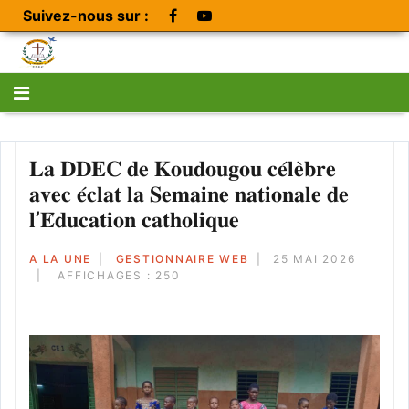
Suivez-nous sur :
𝐋𝐚 𝐃𝐃𝐄𝐂 𝐝𝐞 𝐊𝐨𝐮𝐝𝐨𝐮𝐠𝐨𝐮 𝐜𝐞́𝐥𝐞̀𝐛𝐫𝐞
𝐚𝐯𝐞𝐜 𝐞́𝐜𝐥𝐚𝐭 𝐥𝐚 𝐒𝐞𝐦𝐚𝐢𝐧𝐞 𝐧𝐚𝐭𝐢𝐨𝐧𝐚𝐥𝐞 𝐝𝐞
𝐥’𝐄́𝐝𝐮𝐜𝐚𝐭𝐢𝐨𝐧 𝐜𝐚𝐭𝐡𝐨𝐥𝐢𝐪𝐮𝐞
A LA UNE
GESTIONNAIRE WEB
25 MAI 2026
AFFICHAGES : 250