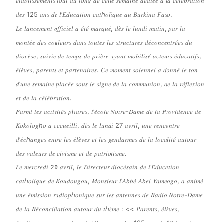
𝑒́𝑡𝑎𝑏𝑙𝑖𝑠𝑠𝑒𝑚𝑒𝑛𝑡𝑠 𝑡𝑜𝑢𝑡 𝑎𝑢 𝑙𝑜𝑛𝑔 𝑑𝑒 𝑐𝑒𝑡𝑡𝑒 𝑠𝑒𝑚𝑎𝑖𝑛𝑒 𝑑𝑒́𝑑𝑖𝑒́𝑒 𝑎̀ 𝑙𝑎 𝑐𝑒́𝑙𝑒́𝑏𝑟𝑎𝑡𝑖𝑜𝑛
𝑑𝑒𝑠 125 𝑎𝑛𝑠 𝑑𝑒 𝑙’𝐸́𝑑𝑢𝑐𝑎𝑡𝑖𝑜𝑛 𝑐𝑎𝑡ℎ𝑜𝑙𝑖𝑞𝑢𝑒 𝑎𝑢 𝐵𝑢𝑟𝑘𝑖𝑛𝑎 𝐹𝑎𝑠𝑜.
𝐿𝑒 𝑙𝑎𝑛𝑐𝑒𝑚𝑒𝑛𝑡 𝑜𝑓𝑓𝑖𝑐𝑖𝑒𝑙 𝑎 𝑒́𝑡𝑒́ 𝑚𝑎𝑟𝑞𝑢𝑒́, 𝑑𝑒̀𝑠 𝑙𝑒 𝑙𝑢𝑛𝑑𝑖 𝑚𝑎𝑡𝑖𝑛, 𝑝𝑎𝑟 𝑙𝑎
𝑚𝑜𝑛𝑡𝑒́𝑒 𝑑𝑒𝑠 𝑐𝑜𝑢𝑙𝑒𝑢𝑟𝑠 𝑑𝑎𝑛𝑠 𝑡𝑜𝑢𝑡𝑒𝑠 𝑙𝑒𝑠 𝑠𝑡𝑟𝑢𝑐𝑡𝑢𝑟𝑒𝑠 𝑑𝑒́𝑐𝑜𝑛𝑐𝑒𝑛𝑡𝑟𝑒́𝑒𝑠 𝑑𝑢
𝑑𝑖𝑜𝑐𝑒̀𝑠𝑒, 𝑠𝑢𝑖𝑣𝑖𝑒 𝑑𝑒 𝑡𝑒𝑚𝑝𝑠 𝑑𝑒 𝑝𝑟𝑖𝑒̀𝑟𝑒 𝑎𝑦𝑎𝑛𝑡 𝑚𝑜𝑏𝑖𝑙𝑖𝑠𝑒́ 𝑎𝑐𝑡𝑒𝑢𝑟𝑠 𝑒́𝑑𝑢𝑐𝑎𝑡𝑖𝑓𝑠,
𝑒́𝑙𝑒̀𝑣𝑒𝑠, 𝑝𝑎𝑟𝑒𝑛𝑡𝑠 𝑒𝑡 𝑝𝑎𝑟𝑡𝑒𝑛𝑎𝑖𝑟𝑒𝑠. 𝐶𝑒 𝑚𝑜𝑚𝑒𝑛𝑡 𝑠𝑜𝑙𝑒𝑛𝑛𝑒𝑙 𝑎 𝑑𝑜𝑛𝑛𝑒́ 𝑙𝑒 𝑡𝑜𝑛
𝑑’𝑢𝑛𝑒 𝑠𝑒𝑚𝑎𝑖𝑛𝑒 𝑝𝑙𝑎𝑐𝑒́𝑒 𝑠𝑜𝑢𝑠 𝑙𝑒 𝑠𝑖𝑔𝑛𝑒 𝑑𝑒 𝑙𝑎 𝑐𝑜𝑚𝑚𝑢𝑛𝑖𝑜𝑛, 𝑑𝑒 𝑙𝑎 𝑟𝑒́𝑓𝑙𝑒𝑥𝑖𝑜𝑛
𝑒𝑡 𝑑𝑒 𝑙𝑎 𝑐𝑒́𝑙𝑒́𝑏𝑟𝑎𝑡𝑖𝑜𝑛.
𝑃𝑎𝑟𝑚𝑖 𝑙𝑒𝑠 𝑎𝑐𝑡𝑖𝑣𝑖𝑡𝑒́𝑠 𝑝ℎ𝑎𝑟𝑒𝑠, 𝑙’𝑒́𝑐𝑜𝑙𝑒 𝑁𝑜𝑡𝑟𝑒-𝐷𝑎𝑚𝑒 𝑑𝑒 𝑙𝑎 𝑃𝑟𝑜𝑣𝑖𝑑𝑒𝑛𝑐𝑒 𝑑𝑒
𝐾𝑜𝑘𝑜𝑙𝑜𝑔ℎ𝑜 𝑎 𝑎𝑐𝑐𝑢𝑒𝑖𝑙𝑙𝑖, 𝑑𝑒̀𝑠 𝑙𝑒 𝑙𝑢𝑛𝑑𝑖 27 𝑎𝑣𝑟𝑖𝑙, 𝑢𝑛𝑒 𝑟𝑒𝑛𝑐𝑜𝑛𝑡𝑟𝑒
𝑑’𝑒́𝑐ℎ𝑎𝑛𝑔𝑒𝑠 𝑒𝑛𝑡𝑟𝑒 𝑙𝑒𝑠 𝑒́𝑙𝑒̀𝑣𝑒𝑠 𝑒𝑡 𝑙𝑒𝑠 𝑔𝑒𝑛𝑑𝑎𝑟𝑚𝑒𝑠 𝑑𝑒 𝑙𝑎 𝑙𝑜𝑐𝑎𝑙𝑖𝑡𝑒́ 𝑎𝑢𝑡𝑜𝑢𝑟
𝑑𝑒𝑠 𝑣𝑎𝑙𝑒𝑢𝑟𝑠 𝑑𝑒 𝑐𝑖𝑣𝑖𝑠𝑚𝑒 𝑒𝑡 𝑑𝑒 𝑝𝑎𝑡𝑟𝑖𝑜𝑡𝑖𝑠𝑚𝑒.
𝐿𝑒 𝑚𝑒𝑟𝑐𝑟𝑒𝑑𝑖 29 𝑎𝑣𝑟𝑖𝑙, 𝑙𝑒 𝐷𝑖𝑟𝑒𝑐𝑡𝑒𝑢𝑟 𝑑𝑖𝑜𝑐𝑒́𝑠𝑎𝑖𝑛 𝑑𝑒 𝑙’𝐸́𝑑𝑢𝑐𝑎𝑡𝑖𝑜𝑛
𝑐𝑎𝑡ℎ𝑜𝑙𝑖𝑞𝑢𝑒 𝑑𝑒 𝐾𝑜𝑢𝑑𝑜𝑢𝑔𝑜𝑢, 𝑀𝑜𝑛𝑠𝑖𝑒𝑢𝑟 𝑙’𝐴𝑏𝑏𝑒́ 𝐴𝑏𝑒𝑙 𝑌𝑎𝑚𝑒𝑜𝑔𝑜, 𝑎 𝑎𝑛𝑖𝑚𝑒́
𝑢𝑛𝑒 𝑒́𝑚𝑖𝑠𝑠𝑖𝑜𝑛 𝑟𝑎𝑑𝑖𝑜𝑝ℎ𝑜𝑛𝑖𝑞𝑢𝑒 𝑠𝑢𝑟 𝑙𝑒𝑠 𝑎𝑛𝑡𝑒𝑛𝑛𝑒𝑠 𝑑𝑒 𝑅𝑎𝑑𝑖𝑜 𝑁𝑜𝑡𝑟𝑒-𝐷𝑎𝑚𝑒
𝑑𝑒 𝑙𝑎 𝑅𝑒́𝑐𝑜𝑛𝑐𝑖𝑙𝑖𝑎𝑡𝑖𝑜𝑛 𝑎𝑢𝑡𝑜𝑢𝑟 𝑑𝑢 𝑡ℎ𝑒̀𝑚𝑒 : << 𝑃𝑎𝑟𝑒𝑛𝑡𝑠, 𝑒́𝑙𝑒̀𝑣𝑒𝑠,