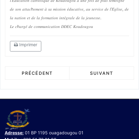
𝑙’𝐸́𝑑𝑢𝑐𝑎𝑡𝑖𝑜𝑛 𝑐𝑎𝑡ℎ𝑜𝑙𝑖𝑞𝑢𝑒 𝑑𝑒 𝐾𝑜𝑢𝑑𝑜𝑢𝑔𝑜𝑢 𝑎 𝑢𝑛𝑒 𝑓𝑜𝑖𝑠 𝑑𝑒 𝑝𝑙𝑢𝑠 𝑡𝑒́𝑚𝑜𝑖𝑔𝑛𝑒́
𝑑𝑒 𝑠𝑜𝑛 𝑎𝑡𝑡𝑎𝑐ℎ𝑒𝑚𝑒𝑛𝑡 𝑎̀ 𝑠𝑎 𝑚𝑖𝑠𝑠𝑖𝑜𝑛 𝑒́𝑑𝑢𝑐𝑎𝑡𝑖𝑣𝑒, 𝑎𝑢 𝑠𝑒𝑟𝑣𝑖𝑐𝑒 𝑑𝑒 𝑙’𝐸́𝑔𝑙𝑖𝑠𝑒, 𝑑𝑒
𝑙𝑎 𝑛𝑎𝑡𝑖𝑜𝑛 𝑒𝑡 𝑑𝑒 𝑙𝑎 𝑓𝑜𝑟𝑚𝑎𝑡𝑖𝑜𝑛 𝑖𝑛𝑡𝑒́𝑔𝑟𝑎𝑙𝑒 𝑑𝑒 𝑙𝑎 𝑗𝑒𝑢𝑛𝑒𝑠𝑠𝑒.
𝐿𝑒 𝑐ℎ𝑎𝑟𝑔𝑒́ 𝑑𝑒 𝑐𝑜𝑚𝑚𝑢𝑛𝑖𝑐𝑎𝑡𝑖𝑜𝑛 𝐷𝐷𝐸𝐶 𝐾𝑜𝑢𝑑𝑜𝑢𝑔𝑜𝑢
Imprimer
PRÉCÉDENT
SUIVANT
Adresse:
01 BP 1195 ouagadougou 01