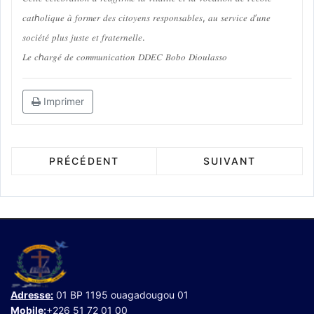
𝑐𝑎𝑡ℎ𝑜𝑙𝑖𝑞𝑢𝑒 𝑎̀ 𝑓𝑜𝑟𝑚𝑒𝑟 𝑑𝑒𝑠 𝑐𝑖𝑡𝑜𝑦𝑒𝑛𝑠 𝑟𝑒𝑠𝑝𝑜𝑛𝑠𝑎𝑏𝑙𝑒𝑠, 𝑎𝑢 𝑠𝑒𝑟𝑣𝑖𝑐𝑒 𝑑’𝑢𝑛𝑒
𝑠𝑜𝑐𝑖𝑒́𝑡𝑒́ 𝑝𝑙𝑢𝑠 𝑗𝑢𝑠𝑡𝑒 𝑒𝑡 𝑓𝑟𝑎𝑡𝑒𝑟𝑛𝑒𝑙𝑙𝑒.
𝐿𝑒 𝑐ℎ𝑎𝑟𝑔𝑒́ 𝑑𝑒 𝑐𝑜𝑚𝑚𝑢𝑛𝑖𝑐𝑎𝑡𝑖𝑜𝑛 𝐷𝐷𝐸𝐶 𝐵𝑜𝑏𝑜 𝐷𝑖𝑜𝑢𝑙𝑎𝑠𝑠𝑜
Imprimer
PRÉCÉDENT
SUIVANT
Adresse:
01 BP 1195 ouagadougou 01
Mobile:
+226 51 72 01 00