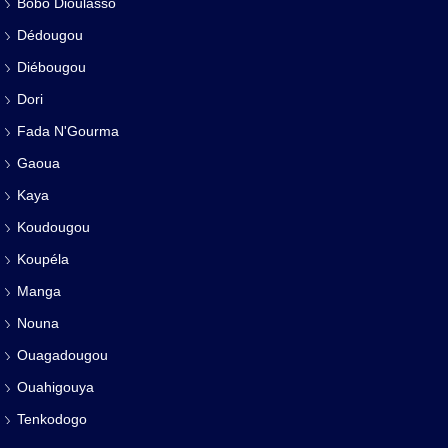
Bobo Dioulasso
Dédougou
Diébougou
Dori
Fada N'Gourma
Gaoua
Kaya
Koudougou
Koupéla
Manga
Nouna
Ouagadougou
Ouahigouya
Tenkodogo