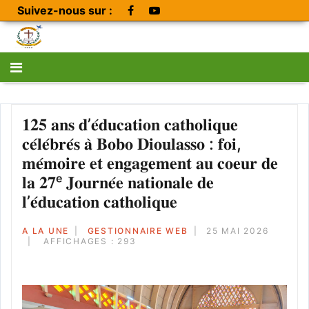
Suivez-nous sur :
𝟏𝟐𝟓 𝐚𝐧𝐬 𝐝’𝐞́𝐝𝐮𝐜𝐚𝐭𝐢𝐨𝐧 𝐜𝐚𝐭𝐡𝐨𝐥𝐢𝐪𝐮𝐞
𝐜𝐞́𝐥𝐞́𝐛𝐫𝐞́𝐬 𝐚̀ 𝐁𝐨𝐛𝐨 𝐃𝐢𝐨𝐮𝐥𝐚𝐬𝐬𝐨 : 𝐟𝐨𝐢,
𝐦𝐞́𝐦𝐨𝐢𝐫𝐞 𝐞𝐭 𝐞𝐧𝐠𝐚𝐠𝐞𝐦𝐞𝐧𝐭 𝐚𝐮 𝐜𝐨𝐞𝐮𝐫 𝐝𝐞
𝐥𝐚 𝟐𝟕ᵉ 𝐉𝐨𝐮𝐫𝐧𝐞́𝐞 𝐧𝐚𝐭𝐢𝐨𝐧𝐚𝐥𝐞 𝐝𝐞
𝐥’𝐞́𝐝𝐮𝐜𝐚𝐭𝐢𝐨𝐧 𝐜𝐚𝐭𝐡𝐨𝐥𝐢𝐪𝐮𝐞
A LA UNE
GESTIONNAIRE WEB
25 MAI 2026
AFFICHAGES : 293