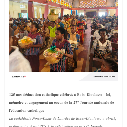
Previous
Next
𝟏𝟐𝟓 𝐚𝐧𝐬 𝐝’𝐞́𝐝𝐮𝐜𝐚𝐭𝐢𝐨𝐧 𝐜𝐚𝐭𝐡𝐨𝐥𝐢𝐪𝐮𝐞 𝐜𝐞́𝐥𝐞́𝐛𝐫𝐞́𝐬 𝐚̀ 𝐁𝐨𝐛𝐨 𝐃𝐢𝐨𝐮𝐥𝐚𝐬𝐬𝐨 : 𝐟𝐨𝐢,
𝐦𝐞́𝐦𝐨𝐢𝐫𝐞 𝐞𝐭 𝐞𝐧𝐠𝐚𝐠𝐞𝐦𝐞𝐧𝐭 𝐚𝐮 𝐜𝐨𝐞𝐮𝐫 𝐝𝐞 𝐥𝐚 𝟐𝟕ᵉ 𝐉𝐨𝐮𝐫𝐧𝐞́𝐞 𝐧𝐚𝐭𝐢𝐨𝐧𝐚𝐥𝐞 𝐝𝐞
𝐥’𝐞́𝐝𝐮𝐜𝐚𝐭𝐢𝐨𝐧 𝐜𝐚𝐭𝐡𝐨𝐥𝐢𝐪𝐮𝐞
𝐿𝑎 𝑐𝑎𝑡ℎ𝑒́𝑑𝑟𝑎𝑙𝑒 𝑁𝑜𝑡𝑟𝑒-𝐷𝑎𝑚𝑒 𝑑𝑒 𝐿𝑜𝑢𝑟𝑑𝑒𝑠 𝑑𝑒 𝐵𝑜𝑏𝑜-𝐷𝑖𝑜𝑢𝑙𝑎𝑠𝑠𝑜 𝑎 𝑎𝑏𝑟𝑖𝑡𝑒́,
𝑙𝑒 𝑑𝑖𝑚𝑎𝑛𝑐ℎ𝑒 3 𝑚𝑎𝑖 2026, 𝑙𝑎 𝑐𝑒́𝑙𝑒́𝑏𝑟𝑎𝑡𝑖𝑜𝑛 𝑑𝑒 𝑙𝑎 27ᵉ 𝐽𝑜𝑢𝑟𝑛𝑒́𝑒