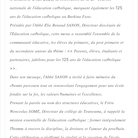
𝑛𝑎𝑡𝑖𝑜𝑛𝑎𝑙𝑒 𝑑𝑒 𝑙’𝑒́𝑑𝑢𝑐𝑎𝑡𝑖𝑜𝑛 𝑐𝑎𝑡ℎ𝑜𝑙𝑖𝑞𝑢𝑒, 𝑚𝑎𝑟𝑞𝑢𝑎𝑛𝑡 𝑒́𝑔𝑎𝑙𝑒𝑚𝑒𝑛𝑡 𝑙𝑒𝑠 125
𝑎𝑛𝑠 𝑑𝑒 𝑙’𝑒́𝑑𝑢𝑐𝑎𝑡𝑖𝑜𝑛 𝑐𝑎𝑡ℎ𝑜𝑙𝑖𝑞𝑢𝑒 𝑎𝑢 𝐵𝑢𝑟𝑘𝑖𝑛𝑎 𝐹𝑎𝑠𝑜.
𝑃𝑟𝑒́𝑠𝑖𝑑𝑒́𝑒 𝑝𝑎𝑟 𝑙’𝐴𝑏𝑏𝑒́ 𝐸́𝑙𝑖𝑒 𝑅𝑒𝑛𝑎𝑢𝑑 𝑆𝐴𝑁𝑂𝑁, 𝐷𝑖𝑟𝑒𝑐𝑡𝑒𝑢𝑟 𝑑𝑖𝑜𝑐𝑒́𝑠𝑎𝑖𝑛 𝑑𝑒
𝑙’𝐸́𝑑𝑢𝑐𝑎𝑡𝑖𝑜𝑛 𝑐𝑎𝑡ℎ𝑜𝑙𝑖𝑞𝑢𝑒, 𝑐𝑒𝑡𝑡𝑒 𝑚𝑒𝑠𝑠𝑒 𝑎 𝑟𝑎𝑠𝑠𝑒𝑚𝑏𝑙𝑒́ 𝑙’𝑒𝑛𝑠𝑒𝑚𝑏𝑙𝑒 𝑑𝑒 𝑙𝑎
𝑐𝑜𝑚𝑚𝑢𝑛𝑎𝑢𝑡𝑒́ 𝑒́𝑑𝑢𝑐𝑎𝑡𝑖𝑣𝑒, 𝑙𝑒𝑠 𝑒́𝑙𝑒̀𝑣𝑒𝑠 𝑑𝑢 𝑝𝑟𝑖𝑚𝑎𝑖𝑟𝑒, 𝑑𝑢 𝑝𝑜𝑠𝑡 𝑝𝑟𝑖𝑚𝑎𝑖𝑟𝑒 𝑒𝑡
𝑑𝑢 𝑠𝑒𝑐𝑜𝑛𝑑𝑎𝑖𝑟𝑒 𝑎𝑢𝑡𝑜𝑢𝑟 𝑑𝑢 𝑡ℎ𝑒̀𝑚𝑒 : << 𝑃𝑎𝑟𝑒𝑛𝑡𝑠, 𝑒́𝑙𝑒̀𝑣𝑒𝑠, 𝑒́𝑡𝑢𝑑𝑖𝑎𝑛𝑡𝑠 𝑒𝑡
𝑝𝑎𝑟𝑡𝑒𝑛𝑎𝑖𝑟𝑒𝑠, 𝑗𝑢𝑏𝑖𝑙𝑜𝑛𝑠 𝑝𝑜𝑢𝑟 𝑙𝑒𝑠 125 𝑎𝑛𝑠 𝑑𝑒 𝑙’𝑒́𝑑𝑢𝑐𝑎𝑡𝑖𝑜𝑛 𝑐𝑎𝑡ℎ𝑜𝑙𝑖𝑞𝑢𝑒
>>.
𝐷𝑎𝑛𝑠 𝑠𝑜𝑛 𝑚𝑒𝑠𝑠𝑎𝑔𝑒, 𝑙’𝐴𝑏𝑏𝑒́ 𝑆𝐴𝑁𝑂𝑁 𝑎 𝑖𝑛𝑣𝑖𝑡𝑒́ 𝑎̀ 𝑓𝑎𝑖𝑟𝑒 𝑚𝑒́𝑚𝑜𝑖𝑟𝑒 𝑑𝑢
𝑐ℎ𝑒𝑚𝑖𝑛 𝑝𝑎𝑟𝑐𝑜𝑢𝑟𝑢 𝑡𝑜𝑢𝑡 𝑒𝑛 𝑟𝑒𝑛𝑜𝑢𝑣𝑒𝑙𝑎𝑛𝑡 𝑙’𝑒𝑛𝑔𝑎𝑔𝑒𝑚𝑒𝑛𝑡 𝑝𝑜𝑢𝑟 𝑢𝑛𝑒 𝑒́𝑐𝑜𝑙𝑒
𝑓𝑜𝑛𝑑𝑒́𝑒 𝑠𝑢𝑟 𝑙𝑎 𝑓𝑜𝑖, 𝑙𝑒𝑠 𝑣𝑎𝑙𝑒𝑢𝑟𝑠 ℎ𝑢𝑚𝑎𝑖𝑛𝑒𝑠 𝑒𝑡 𝑙’𝑒𝑥𝑐𝑒𝑙𝑙𝑒𝑛𝑐𝑒.
𝑃𝑟𝑒𝑛𝑎𝑛𝑡 𝑙𝑎 𝑝𝑎𝑟𝑜𝑙𝑒 𝑎𝑢 𝑛𝑜𝑚 𝑑𝑒𝑠 𝑠𝑡𝑟𝑢𝑐𝑡𝑢𝑟𝑒𝑠 𝑒́𝑑𝑢𝑐𝑎𝑡𝑖𝑣𝑒𝑠, 𝑙𝑒 𝐹𝑟𝑒̀𝑟𝑒
𝑊𝑒𝑛𝑐𝑒𝑠𝑙𝑎𝑠 𝑆𝑂𝑀𝐸́, 𝐷𝑖𝑟𝑒𝑐𝑡𝑒𝑢𝑟 𝑑𝑢 𝑐𝑜𝑙𝑙𝑒̀𝑔𝑒 𝑑𝑒 𝑇𝑜𝑢𝑛𝑜𝑢𝑚𝑎, 𝑎̀ 𝑟𝑎𝑝𝑝𝑒𝑙𝑒́ 𝑙𝑎
𝑚𝑖𝑠𝑠𝑖𝑜𝑛 𝑒𝑠𝑠𝑒𝑛𝑡𝑖𝑒𝑙𝑙𝑒 𝑑𝑒 𝑙’𝑒́𝑑𝑢𝑐𝑎𝑡𝑖𝑜𝑛 𝑐𝑎𝑡ℎ𝑜𝑙𝑖𝑞𝑢𝑒 : 𝑓𝑜𝑟𝑚𝑒𝑟 𝑖𝑛𝑡𝑒́𝑔𝑟𝑎𝑙𝑒𝑚𝑒𝑛𝑡
𝑙’ℎ𝑜𝑚𝑚𝑒 𝑎̀ 𝑡𝑟𝑎𝑣𝑒𝑟𝑠 𝑙𝑎 𝑑𝑖𝑠𝑐𝑖𝑝𝑙𝑖𝑛𝑒, 𝑙𝑎 𝑑𝑟𝑜𝑖𝑡𝑢𝑟𝑒 𝑒𝑡 𝑙’𝑎𝑚𝑜𝑢𝑟 𝑑𝑢 𝑝𝑟𝑜𝑐ℎ𝑎𝑖𝑛.
𝐶𝑒𝑡𝑡𝑒 𝑐𝑒́𝑙𝑒́𝑏𝑟𝑎𝑡𝑖𝑜𝑛 𝑎 𝑟𝑒́𝑎𝑓𝑓𝑖𝑟𝑚𝑒́ 𝑙𝑎 𝑣𝑖𝑡𝑎𝑙𝑖𝑡𝑒́ 𝑒𝑡 𝑙𝑎 𝑣𝑜𝑐𝑎𝑡𝑖𝑜𝑛 𝑑𝑒 𝑙’𝑒́𝑐𝑜𝑙𝑒