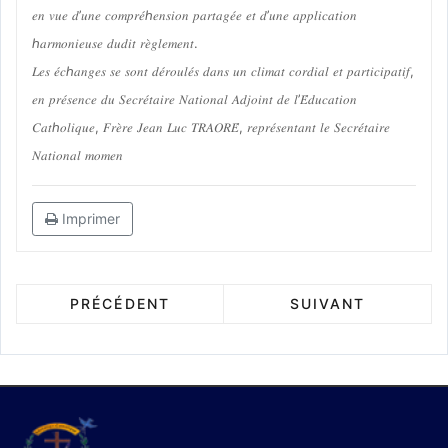
𝑒𝑛 𝑣𝑢𝑒 𝑑’𝑢𝑛𝑒 𝑐𝑜𝑚𝑝𝑟𝑒́ℎ𝑒𝑛𝑠𝑖𝑜𝑛 𝑝𝑎𝑟𝑡𝑎𝑔𝑒́𝑒 𝑒𝑡 𝑑’𝑢𝑛𝑒 𝑎𝑝𝑝𝑙𝑖𝑐𝑎𝑡𝑖𝑜𝑛
ℎ𝑎𝑟𝑚𝑜𝑛𝑖𝑒𝑢𝑠𝑒 𝑑𝑢𝑑𝑖𝑡 𝑟𝑒̀𝑔𝑙𝑒𝑚𝑒𝑛𝑡.
𝐿𝑒𝑠 𝑒́𝑐ℎ𝑎𝑛𝑔𝑒𝑠 𝑠𝑒 𝑠𝑜𝑛𝑡 𝑑𝑒́𝑟𝑜𝑢𝑙𝑒́𝑠 𝑑𝑎𝑛𝑠 𝑢𝑛 𝑐𝑙𝑖𝑚𝑎𝑡 𝑐𝑜𝑟𝑑𝑖𝑎𝑙 𝑒𝑡 𝑝𝑎𝑟𝑡𝑖𝑐𝑖𝑝𝑎𝑡𝑖𝑓,
𝑒𝑛 𝑝𝑟𝑒́𝑠𝑒𝑛𝑐𝑒 𝑑𝑢 𝑆𝑒𝑐𝑟𝑒́𝑡𝑎𝑖𝑟𝑒 𝑁𝑎𝑡𝑖𝑜𝑛𝑎𝑙 𝐴𝑑𝑗𝑜𝑖𝑛𝑡 𝑑𝑒 𝑙’𝐸́𝑑𝑢𝑐𝑎𝑡𝑖𝑜𝑛
𝐶𝑎𝑡ℎ𝑜𝑙𝑖𝑞𝑢𝑒, 𝐹𝑟𝑒̀𝑟𝑒 𝐽𝑒𝑎𝑛 𝐿𝑢𝑐 𝑇𝑅𝐴𝑂𝑅𝐸́, 𝑟𝑒𝑝𝑟𝑒́𝑠𝑒𝑛𝑡𝑎𝑛𝑡 𝑙𝑒 𝑆𝑒𝑐𝑟𝑒́𝑡𝑎𝑖𝑟𝑒
𝑁𝑎𝑡𝑖𝑜𝑛𝑎𝑙 𝑚𝑜𝑚𝑒𝑛
Imprimer
PRÉCÉDENT
SUIVANT