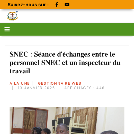
Suivez-nous sur :
𝐒𝐍𝐄𝐂 : 𝐒𝐞́𝐚𝐧𝐜𝐞 𝐝’𝐞́𝐜𝐡𝐚𝐧𝐠𝐞𝐬 𝐞𝐧𝐭𝐫𝐞 𝐥𝐞
𝐩𝐞𝐫𝐬𝐨𝐧𝐧𝐞𝐥 𝐒𝐍𝐄𝐂 𝐞𝐭 𝐮𝐧 𝐢𝐧𝐬𝐩𝐞𝐜𝐭𝐞𝐮𝐫 𝐝𝐮
𝐭𝐫𝐚𝐯𝐚𝐢𝐥
A LA UNE
GESTIONNAIRE WEB
13 JANVIER 2026
AFFICHAGES : 446