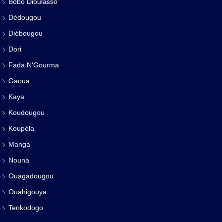
Bobo Dioulasso
Dédougou
Diébougou
Dori
Fada N'Gourma
Gaoua
Kaya
Koudougou
Koupéla
Manga
Nouna
Ouagadougou
Ouahigouya
Tenkodogo