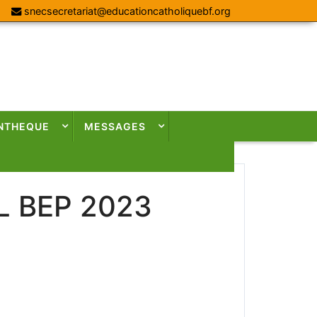
snecsecretariat@educationcatholiquebf.org
NTHEQUE
MESSAGES
L BEP 2023